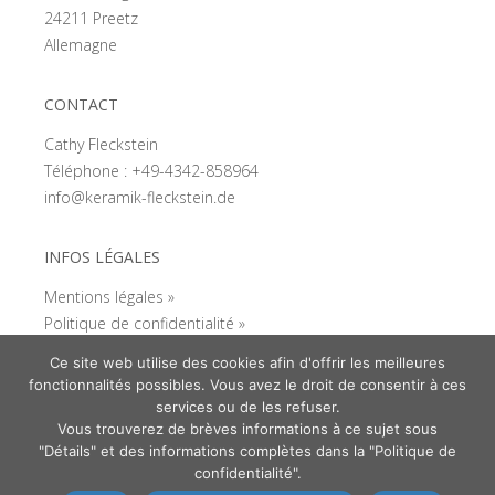
24211 Preetz
Allemagne
CONTACT
Cathy Fleckstein
Téléphone : +49-4342-858964
info@keramik-fleckstein.de
INFOS LÉGALES
Mentions légales »
Politique de confidentialité »
Contact »
Ce site web utilise des cookies afin d'offrir les meilleures
fonctionnalités possibles. Vous avez le droit de consentir à ces
services ou de les refuser.
LANGUES
Vous trouverez de brèves informations à ce sujet sous
"Détails" et des informations complètes dans la "Politique de
confidentialité".